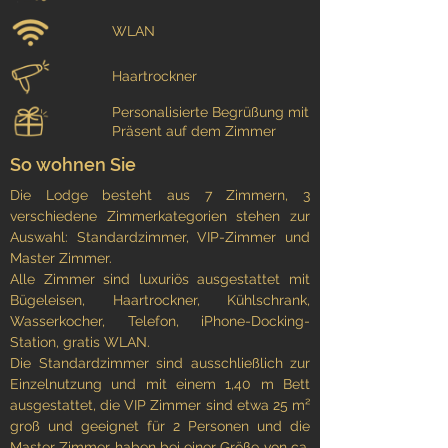
WLAN
Haartrockner
Personalisierte Begrüßung mit Blumen oder
Präsent auf dem Zimmer
So wohnen Sie
Die Lodge besteht aus 7 Zimmern, 3
verschiedene Zimmerkategorien stehen zur
Auswahl: Standardzimmer, VIP-Zimmer und
Master Zimmer.
Alle Zimmer sind luxuriös ausgestattet mit
Bügeleisen, Haartrockner, Kühlschrank,
Wasserkocher, Telefon, iPhone-Docking-
Station, gratis WLAN.
Die Standardzimmer sind ausschließlich zur
Einzelnutzung und mit einem 1,40 m Bett
ausgestattet, die VIP Zimmer sind etwa 25 m²
groß und geeignet für 2 Personen und die
Master Zimmer haben bei einer Größe von ca.