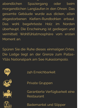
abendlichen Spaziergang oder beim
morgendlichen Langlaufen in den Ohren. Das
gesamte Gebäude wurde aus dicken, alten
abgestorbenen Kiefern-Rundbohlen erbaut.
Das wohl begehrteste Holz im Norden
überhaupt. Die Erscheinung ist gediegen und
vermittelt Wohlfühlatmosphäre vom ersten
Moment an.
Spüren Sie die Ruhe dieses einmaligen Ortes.
Die Lodge liegt an der Grenze zum Pallas-
Ylläs Nationalpark am See Kukaslompolo.
24h Erreichbarkeit
Private Gruppen
Garantierte Verfügbarkeit eines Tisches im
Restaurant
Bademantel und Slipper