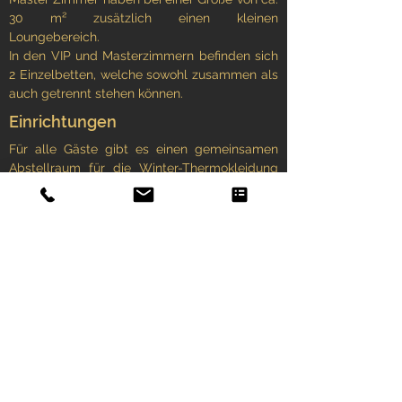
30 m² zusätzlich einen kleinen
Loungebereich.
In den VIP und Masterzimmern befinden sich
2 Einzelbetten, welche sowohl zusammen als
auch getrennt stehen können.
Einrichtungen
Für alle Gäste gibt es einen gemeinsamen
Abstellraum für die Winter-Thermokleidung
und die Stiefel. Hier können Sie Ihre
Ausrüstung über Nacht trocknen lassen, um
am nächsten Morgen wieder trockene, warme
Kleidung zum Anziehen haben.
Außerdem eine gemeinsam genutzte große
Wohn-Lounge mit Kamin, ausgestattet mit
allen Utensilien zur Kaffee/ Teezubereitung
und einem separatem Bereich zum
Abendessen. Sauna und Loungebereich,
großer Aussenwhirlpool, Sie finden alles unter
einem Dach.